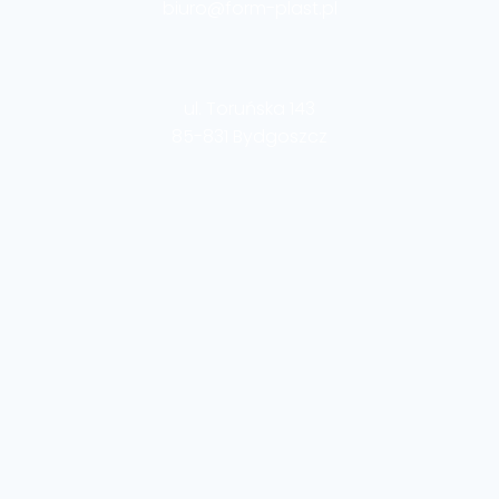
biuro@form-plast.pl
ul. Toruńska 143
85-831 Bydgoszcz