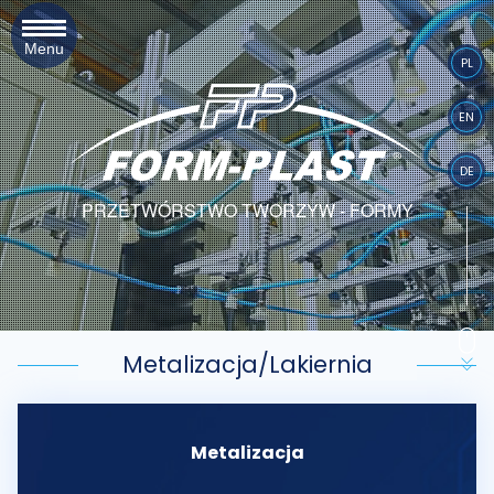
Menu
PL
EN
DE
PRZETWÓRSTWO TWORZYW - FORMY
Metalizacja/Lakiernia
Metalizacja