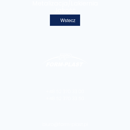
Metalizacja/Lakiernia
Jakość
Wstecz
+48 52 370 33 00
+48 52 370 33 50
biuro@form-plast.pl