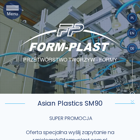
Menu
PL
EN
DE
PRZETWÓRSTWO TWORZYW - FORMY
Asian Plastics SM90
SUPER PROMOCJA
Oferta specjalna wyślij zapytanie na