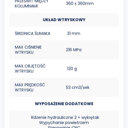
PRZEŚWIT MIĘDZY
360 x 360mm
KOLUMNAMI
UKŁAD WTRYSKOWY
ŚREDNICA ŚLIMAKA
31 mm
MAX CIŚNIENIE
216 MPa
WTRYSKU
MAX OBJĘTOŚĆ
120 g
WTRYSKU
MAX PRĘDKOŚĆ
53 cm3/sek
WTRYSKU
WYPOSAŻENIE DODATKOWE
Rdzenie hydrauliczne 2 + wykrętak
Wypychanie powietrzem
Sterowanie CNC