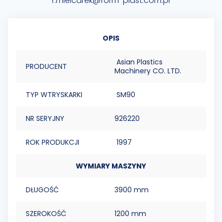
r.mielcarek@form-plast.com.pl
OPIS
Asian Plastics
PRODUCENT
Machinery CO. LTD.
TYP WTRYSKARKI
SM90
NR SERYJNY
926220
ROK PRODUKCJI
1997
WYMIARY MASZYNY
DŁUGOŚĆ
3900 mm
SZEROKOŚĆ
1200 mm